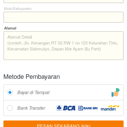
Kota/Kabupaten
Alamat
Metode Pembayaran
Bayar di Tempat
Bank Transfer
PESAN SEKARANG (klik)
`