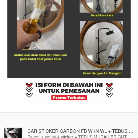
CAR STICKER CARBON FB WKN WL + TEBUS MURAH BRIGHT VIEW
Paket: 1 set isi 4 sticker + TEBUS MURAH BRIGHT