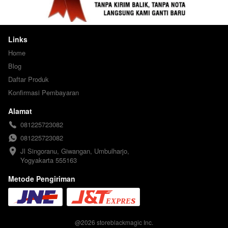
Links
Home
Blog
Daftar Produk
Konfirmasi Pembayaran
Alamat
081225723082
081225723082
Jl Singoranu, Giwangan, Umbulharjo, 
Yogyakarta 555163
Metode Pengiriman
@
2026
storeblackmagic Inc.