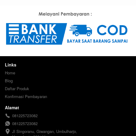
Links
Home
Blog
Daftar Produk
Konfirmasi Pembayaran
Alamat
081225723082
081225723082
Jl Singoranu, Giwangan, Umbulharjo, 