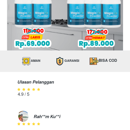
BISA COD 
AMAN
GARANSI
Ulasan Pelanggan
4.9 / 5
Rah**m Ku**i