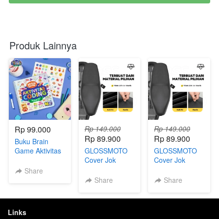
Produk Lainnya
Rp 99.000
Rp 149.000
Rp 149.000
Rp 89.900
Rp 89.900
Buku Brain
Game Aktivitas
GLOSSMOTO
GLOSSMOTO
Coding by GG
Cover Jok
Cover Jok
DR
Waterproof via
Waterproof i
Share
FB
Share
Share
Links