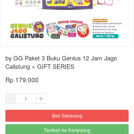
by GG Paket 3 Buku Genius 12 Jam Jago
Calistung + GIFT SERIES
Rp 179.000
Beli Sekarang
`
Tambah ke Keranjang
`