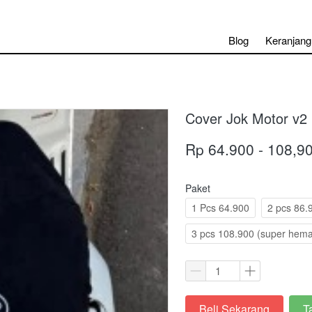
Blog
Keranjang
Cover Jok Motor v2
Rp 64.900 - 108,9
Paket
1 Pcs 64.900
2 pcs 86.
3 pcs 108.900 (super hema
Beli Sekarang
T
`
`