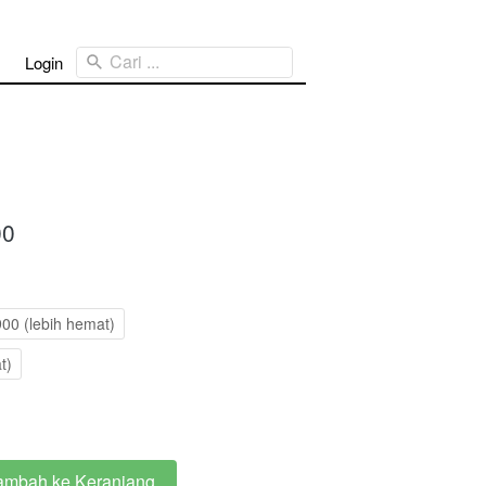
Cari ...
Login
00
900 (lebih hemat)
t)
ambah ke Keranjang