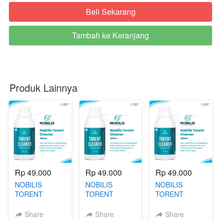
Beli Sekarang
`
Tambah ke Keranjang
`
Produk Lainnya
Rp 49.000
Rp 49.000
Rp 49.000
NOBILIS
NOBILIS
NOBILIS
TORENT
TORENT
TORENT
CLEANER by
CLEANER WKN
CLEANER WKN
TT
i
n
Share
Share
Share