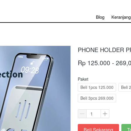
Blog
Keranjang
PHONE HOLDER PR
Rp 125.000 - 269,
Paket
Beli 1pcs 125.000
Beli 
Beli 3pcs 269.000
Beli Sekarang
T
`
`