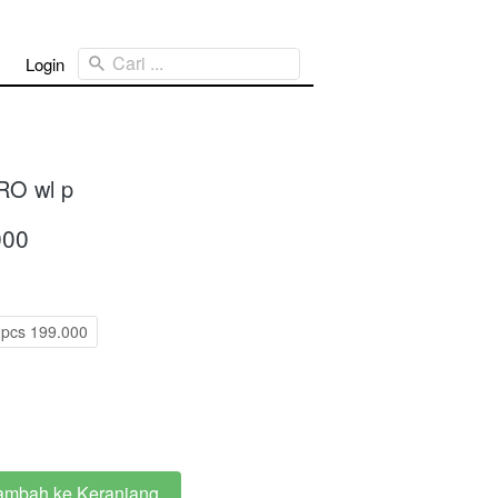
Cari ...
Login
O wl p
000
2pcs 199.000
ambah ke Keranjang