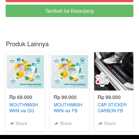
Tambah ke Keranjang
`
Produk Lainnya
Rp 69.000
Rp 99.000
Rp 99.000
MOUTHWASH
MOUTHWASH
CAR STICKER
WKN via GG
WKN via FB
CARBON FB
DR
WKN riv
Share
Share
Share