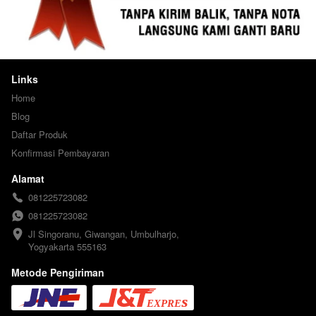
Links
Home
Blog
Daftar Produk
Konfirmasi Pembayaran
Alamat
081225723082
081225723082
Jl Singoranu, Giwangan, Umbulharjo, 
Yogyakarta 555163
Metode Pengiriman