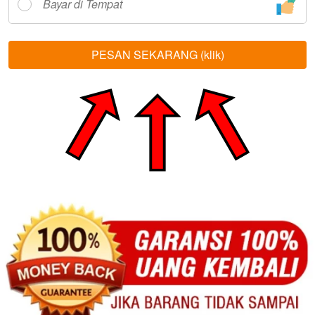
Bayar di Tempat
PESAN SEKARANG (klik)
`