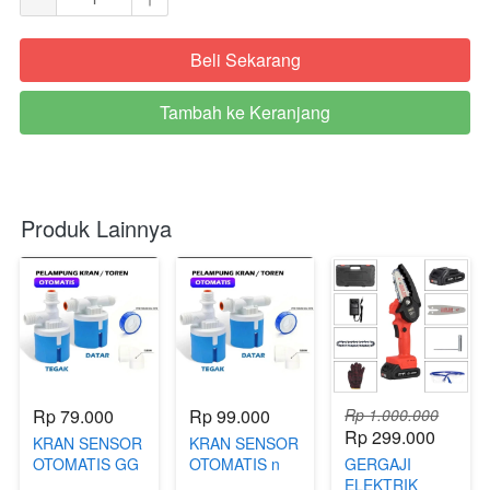
Beli Sekarang
`
Tambah ke Keranjang
`
Produk Lainnya
Rp 79.000
Rp 99.000
Rp 1.000.000
Rp 299.000
KRAN SENSOR
KRAN SENSOR
OTOMATIS GG
OTOMATIS n
GERGAJI
R
ELEKTRIK