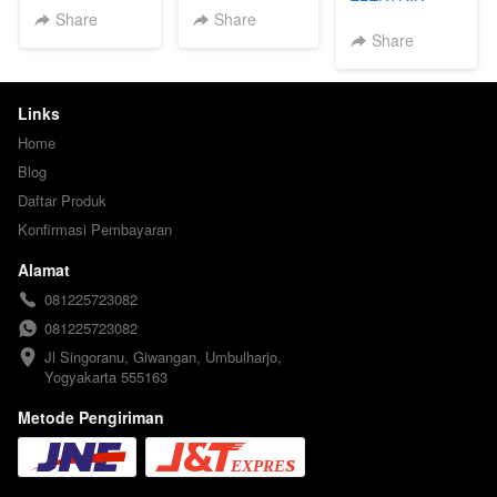
Share
Share
Share
Links
Home
Blog
Daftar Produk
Konfirmasi Pembayaran
Alamat
081225723082
081225723082
Jl Singoranu, Giwangan, Umbulharjo, 
Yogyakarta 555163
Metode Pengiriman