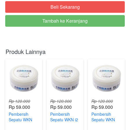
Beli Sekarang
`
Tambah ke Keranjang
`
Produk Lainnya
Rp 120.000
Rp 120.000
Rp 120.000
Rp 59.000
Rp 59.000
Rp 59.000
Pembersih
Pembersih
Pembersih
Sepatu WKN
Sepatu WKN i2
Sepatu WKN
TTsn