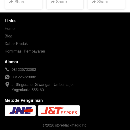
Share
Share
Share
Links
Home
Blog
Daftar Produk
Konfirmasi Pembayaran
Alamat
081225723082
081225723082
Jl Singoranu, Giwangan, Umbulharjo, 
Yogyakarta 555163
Metode Pengiriman
@
2026
storeblackmagic Inc.