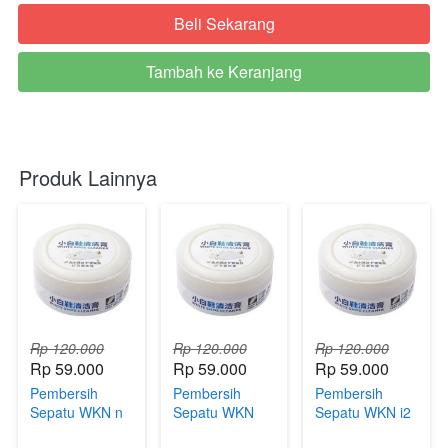
Beli Sekarang
`
Tambah ke Keranjang
`
Produk Lainnya
Rp 120.000
Rp 120.000
Rp 120.000
Rp 59.000
Rp 59.000
Rp 59.000
Pembersih
Pembersih
Pembersih
Sepatu WKN n
Sepatu WKN
Sepatu WKN i2
TTsn