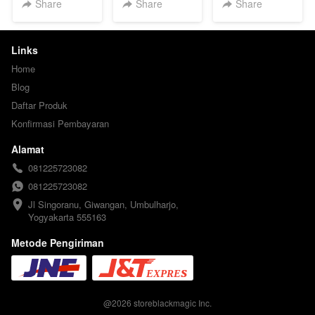
Share
Share
Share
Links
Home
Blog
Daftar Produk
Konfirmasi Pembayaran
Alamat
081225723082
081225723082
Jl Singoranu, Giwangan, Umbulharjo, 
Yogyakarta 555163
Metode Pengiriman
@
2026
storeblackmagic Inc.