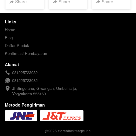
Share
Share
Share
Links
Home
Blog
Daftar Produk
Konfirmasi Pembayaran
Alamat
081225723082
081225723082
Jl Singoranu, Giwangan, Umbulharjo, 
Yogyakarta 555163
Metode Pengiriman
@
2026
storeblackmagic Inc.