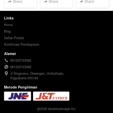
Share
Share
Share
Links
Home
Blog
Daftar Produk
Konfirmasi Pembayaran
Alamat
081225723082
081225723082
Jl Singoranu, Giwangan, Umbulharjo, 
Yogyakarta 555163
Metode Pengiriman
@
2026
storeblackmagic Inc.