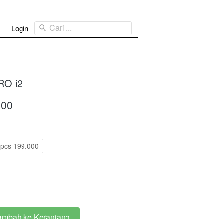
Cari ...
Login
O i2
000
2pcs 199.000
ambah ke Keranjang