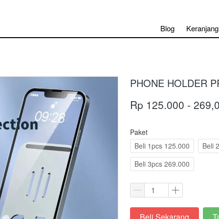
Blog
Keranjang
PHONE HOLDER PR
Rp 125.000 - 269,
Paket
Beli 1pcs 125.000
Beli 
Beli 3pcs 269.000
Beli Sekarang
T
`
`