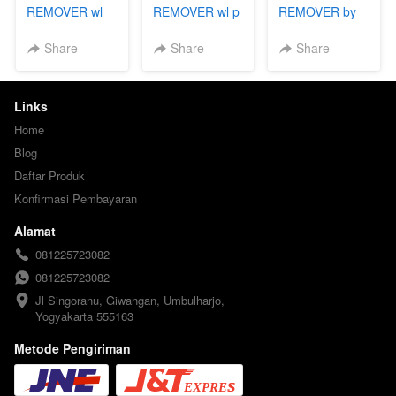
REMOVER wl
REMOVER wl p
REMOVER by
GG DR
Share
Share
Share
Links
Home
Blog
Daftar Produk
Konfirmasi Pembayaran
Alamat
081225723082
081225723082
Jl Singoranu, Giwangan, Umbulharjo, 
Yogyakarta 555163
Metode Pengiriman