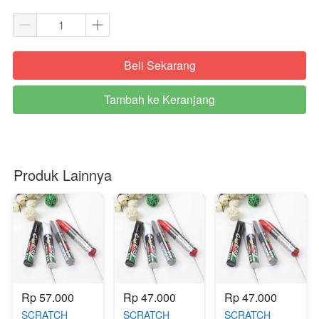
Beli Sekarang
`
Tambah ke Keranjang
`
Produk Lainnya
Rp 57.000
Rp 47.000
Rp 47.000
SCRATCH
SCRATCH
SCRATCH