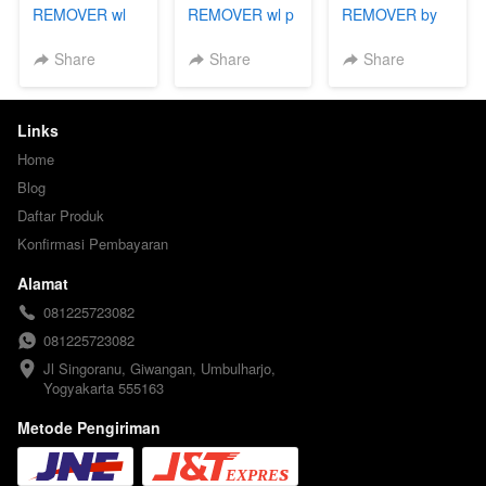
REMOVER wl
REMOVER wl p
REMOVER by
GG R
Share
Share
Share
Links
Home
Blog
Daftar Produk
Konfirmasi Pembayaran
Alamat
081225723082
081225723082
Jl Singoranu, Giwangan, Umbulharjo, 
Yogyakarta 555163
Metode Pengiriman