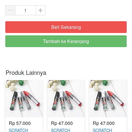
Beli Sekarang
`
Tambah ke Keranjang
`
Produk Lainnya
Rp 57.000
Rp 47.000
Rp 47.000
SCRATCH
SCRATCH
SCRATCH