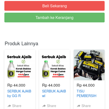
Beli Sekarang
`
Tambah ke Keranjang
`
Produk Lainnya
Rp 44.000
Rp 44.000
Rp 44.000
SERBUK AJAIB
SERBUK AJAIB
TISU
by GG R
wl
PEMBERSIH
SEPATU
Share
Share
Share