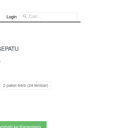
Cari ...
Login
SEPATU
0
2 paket 64rb (24 lembar)
ambah ke Keranjang