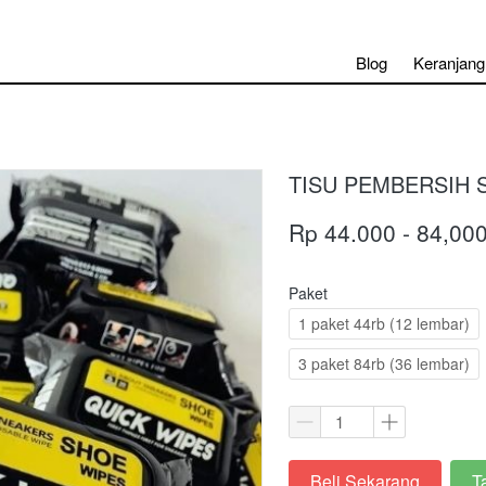
Blog
Keranjang
TISU PEMBERSIH 
Rp 44.000 - 84,00
Paket
1 paket 44rb (12 lembar)
3 paket 84rb (36 lembar)
Beli Sekarang
T
`
`