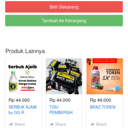
Beli Sekarang
`
Tambah ke Keranjang
`
Produk Lainnya
Rp 44.000
Rp 44.000
Rp 49.000
SERBUK AJAIB
TISU
BRAZ TOREN
by GG R
PEMBERSIH
SEPATU
Share
Share
Share